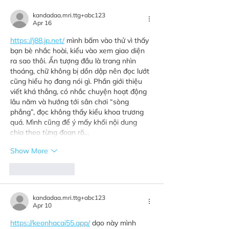
kandadaa.mri.ttg+abc123
Apr 16
https://j88.jp.net/
 mình bấm vào thử vì thấy 
bạn bè nhắc hoài, kiểu vào xem giao diện 
ra sao thôi. Ấn tượng đầu là trang nhìn 
thoáng, chữ không bị dồn dập nên đọc lướt 
cũng hiểu họ đang nói gì. Phần giới thiệu 
viết khá thẳng, có nhắc chuyện hoạt động 
lâu năm và hướng tới sân chơi “sòng 
phẳng”, đọc không thấy kiểu khoa trương 
quá. Mình cũng để ý mấy khối nội dung 
chia theo từng đoạn rõ…
Show More
Like
Reply
kandadaa.mri.ttg+abc123
Apr 10
https://keonhacai55.app/
 dạo này mình 