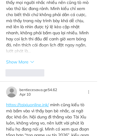
thấy mọi người nhắc nhiều nên cũng tò mò 
vào thử lúc đang rảnh. Mình kiểu chỉ xem 
cho biết thôi chứ không phải dân cá cược, 
mà thấy trang này trình bày khá dễ chịu, 
mở lên là nhìn được tỷ lệ kèo cập nhật 
nhanh, không phải bấm qua lại nhiều. Mình 
hay coi lịch thi đấu để canh giờ xem bóng 
đá, nên thích cái đoạn lịch đặt ngay ngắn, 
lướt phát là…
Show More
Like
Reply
bentiecesav.a.ge54.62
Apr 10
https://taixiuonline.ink/
 mình cũng kiểu tò 
mò bấm vào vì thấy bạn bè nhắc, ai ngờ 
đọc khá ổn. Nội dung đi thẳng vào Tài Xỉu 
luôn, không vòng vo, nên lướt vài phút là 
hiểu họ đang nói gì. Mình có xem qua đoạn 
tổng hợp “top game uy tín 2026”, kiểu gom 