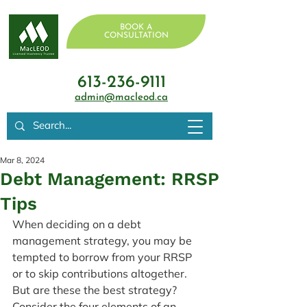
BOOK A
CONSULTATION
613-236-9111
admin@macleod.ca
Mar 8, 2024
Debt Management: RRSP
Tips
When deciding on a debt 
management strategy, you may be 
tempted to borrow from your RRSP 
or to skip contributions altogether. 
But are these the best strategy? 
Consider the four elements of an 