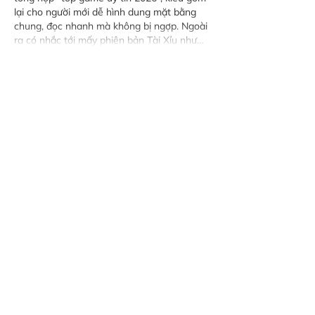
lại cho người mới dễ hình dung mặt bằng 
chung, đọc nhanh mà không bị ngợp. Ngoài 
ra có nhắc tới mấy phiên bản Tài Xỉu như…
Show More
Like
Reply
katrinacha.vez.52.0.2
Apr 09
nhà cái go99
 mình ghé thử cho biết vì thấy 
mấy đứa bạn nói suốt, chứ lúc đầu cũng 
không kỳ vọng gì nhiều. Vào cái là thấy 
giao diện khá thoáng, kiểu chia từng khối 
nội dung rõ ràng nên lướt một hồi vẫn 
không bị lạc, nhìn phát biết đang ở đoạn 
nào. Mình có để ý phần nói về tải app, họ 
viết ngắn gọn và thẳng ý, kiểu dùng app thì 
thao tác nhanh hơn so…
Show More